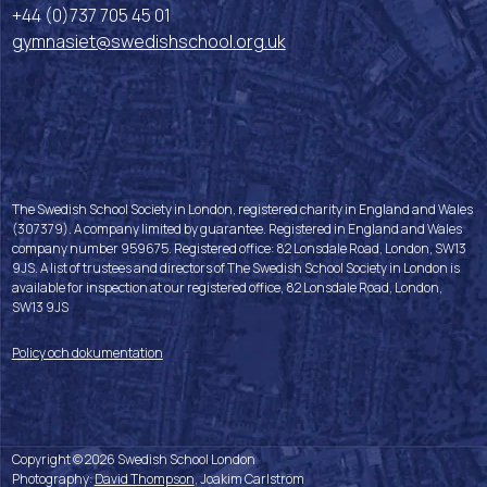
+44 (0)737 705 45 01
gymnasiet@swedishschool.org.uk
The Swedish School Society in London, registered charity in England and Wales
(307379). A company limited by guarantee. Registered in England and Wales
company number 959675. Registered office: 82 Lonsdale Road, London, SW13
9JS. A list of trustees and directors of The Swedish School Society in London is
available for inspection at our registered office, 82 Lonsdale Road, London,
SW13 9JS
Policy och dokumentation
Copyright © 2026 Swedish School London
Photography:
David Thompson
, Joakim Carlström