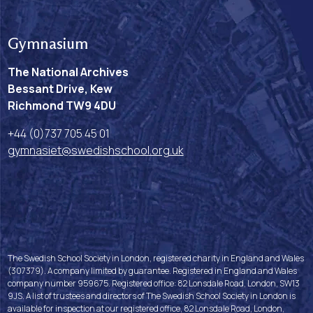
Gymnasium
The National Archives
Bessant Drive, Kew
Richmond TW9 4DU
+44 (0)737 705 45 01
gymnasiet@swedishschool.org.uk
The Swedish School Society in London, registered charity in England and Wales
(307379). A company limited by guarantee. Registered in England and Wales
company number 959675. Registered office: 82 Lonsdale Road, London, SW13
9JS. A list of trustees and directors of The Swedish School Society in London is
available for inspection at our registered office, 82 Lonsdale Road, London,