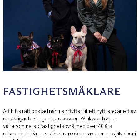
FASTIGHETSMÄKLARE
Att hitta rätt bostad när man flyttar till ett nytt land är ett av
de viktigaste stegen i processen.
Winkworth
är en
välrenommerad fastighetsbyrå med över 40 års
erfarenhet i Barnes, där större delen av teamet själva bor i