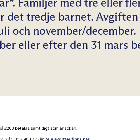
år*. Familjer med tre eller fl
r det tredje barnet. Avgiften 
juli och november/december. 
ber eller efter den 31 mars b
 på £200 betalas samtidigt som ansökan.
2-3 år / £16,900 3-5 år.
Alla avgifter finns här