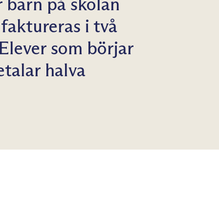
er barn på skolan
faktureras i två
Elever som börjar
etalar halva