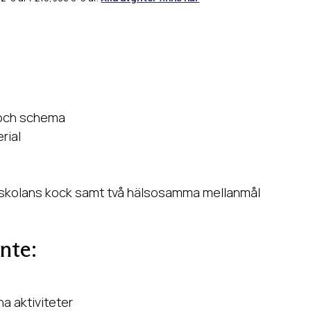
n och schema
rial
v skolans kock samt två hälsosamma mellanmål
inte:
na aktiviteter