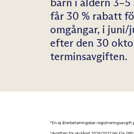
barn i åldern 3–5 
får 30 % rabatt fö
omgångar, i juni/
efter den 30 okto
terminsavgiften.
*En ej återbetalningsbar registreringsavgift
*Avgiften för skolåret 2026/2027 blir £14,080 