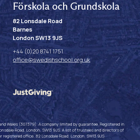
Förskola och Grundskola
82 Lonsdale Road
Barnes
London SW13 9JS
+44 (0)20 8741 1751
office@swedishschool.org.uk
 and Wales (307379). A company limited by guarantee. Registered in
sdale Road, London, SW13 9JS. A list of trustees and directors of
ur registered office, 82 Lonsdale Road, London, SW13 9JS